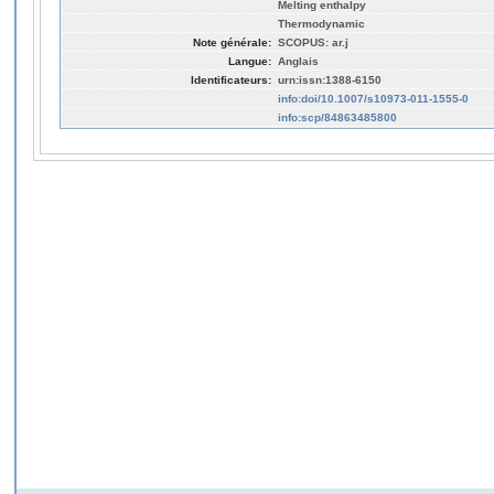
Melting enthalpy
Thermodynamic
Note générale:
SCOPUS: ar.j
Langue:
Anglais
Identificateurs:
urn:issn:1388-6150
info:doi/10.1007/s10973-011-1555-0
info:scp/84863485800