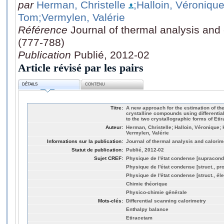
par
Herman, Christelle
;Halloin, Véroniqu
Tom
;Vermylen, Valérie
Référence
Journal of thermal analysis and 
(777-788)
Publication
Publié, 2012-02
Article révisé par les pairs
DÉTAILS
CONTENU
Titre:
A new approach for the estimation of th
crystalline compounds using differentia
to the two crystallographic forms of Eti
Auteur:
Herman, Christelle; Halloin, Véronique;
Vermylen, Valérie
Informations sur la publication:
Journal of thermal analysis and calorime
Statut de publication:
Publié, 2012-02
Sujet CREF:
Physique de l'état condense [supracond
Physique de l'état condense [struct., pro
Physique de l'état condense [struct., éle
Chimie théorique
Physico-chimie générale
Mots-clés:
Differential scanning calorimetry
Enthalpy balance
Etiracetam