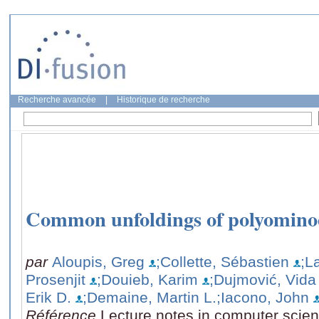
Recherche avancée
|
Historique de recherche
Common unfoldings of polyomino
par
Aloupis, Greg
;Collette, Sébastien
;L
Prosenjit
;Douieb, Karim
;Dujmović, Vida
Erik D.
;Demaine, Martin L.
;Iacono, John
Référence
Lecture notes in computer scie