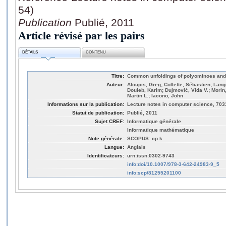
54)
Publication
Publié, 2011
Article révisé par les pairs
DÉTAILS
CONTENU
Titre:
Common unfoldings of polyominoes and
Auteur:
Aloupis, Greg; Collette, Sébastien; Lang
Douieb, Karim; Dujmović, Vida V.; Morin
Martin L.; Iacono, John
Informations sur la publication:
Lecture notes in computer science, 703
Statut de publication:
Publié, 2011
Sujet CREF:
Informatique générale
Informatique mathématique
Note générale:
SCOPUS: cp.k
Langue:
Anglais
Identificateurs:
urn:issn:0302-9743
info:doi/10.1007/978-3-642-24983-9_5
info:scp/81255201100