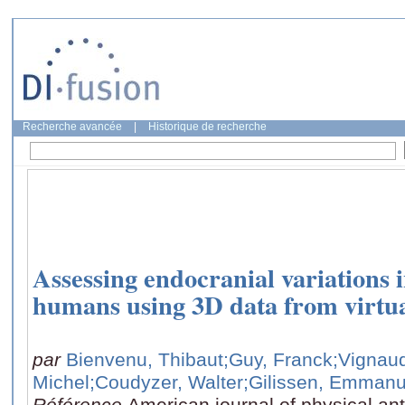
Recherche avancée
|
Historique de recherche
Assessing endocranial variations 
humans using 3D data from virtua
par
Bienvenu, Thibaut
;Guy, Franck
;Vignaud
Michel
;Coudyzer, Walter
;Gilissen, Emmanu
Référence
American journal of physical an