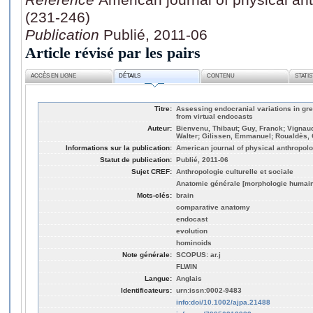
(231-246)
Publication
Publié, 2011-06
Article révisé par les pairs
ACCÈS EN LIGNE
DÉTAILS
CONTENU
STATI
Titre:
Assessing endocranial variations in gr
from virtual endocasts
Auteur:
Bienvenu, Thibaut; Guy, Franck; Vignaud
Walter; Gilissen, Emmanuel; Roualdès,
Informations sur la publication:
American journal of physical anthropolo
Statut de publication:
Publié, 2011-06
Sujet CREF:
Anthropologie culturelle et sociale
Anatomie générale [morphologie humai
Mots-clés:
brain
comparative anatomy
endocast
evolution
hominoids
Note générale:
SCOPUS: ar.j
FLWIN
Langue:
Anglais
Identificateurs:
urn:issn:0002-9483
info:doi/10.1002/ajpa.21488