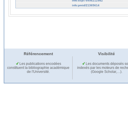
info:scp/79956212982
info:pmid/21365614
Référencement
Visibilité
Les publications encodées
Les documents déposés so
constituent la bibliographie académique
indexés par les moteurs de rech
de l'Université.
(Google Scholar,…).