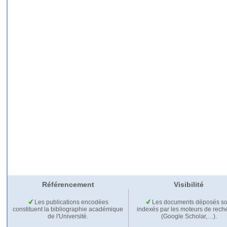
Référencement
Visibilité
Les publications encodées
Les documents déposés so
constituent la bibliographie académique
indexés par les moteurs de rech
de l'Université.
(Google Scholar,…).