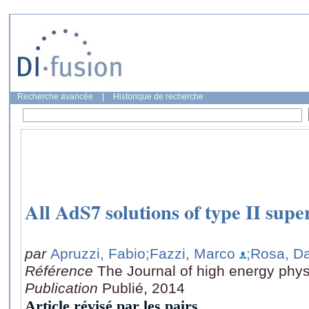
Recherche avancée
|
Historique de recherche
All AdS7 solutions of type II supe
par
Apruzzi, Fabio
;Fazzi, Marco
;Rosa, Da
Référence
The Journal of high energy phys
Publication
Publié, 2014
Article révisé par les pairs