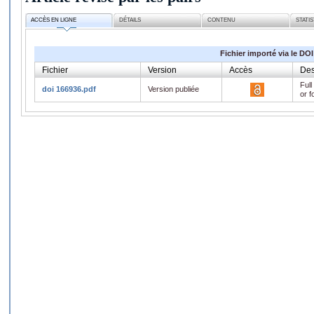
ACCÈS EN LIGNE
DÉTAILS
CONTENU
STATI
Fichier importé via le DOI
Fichier
Version
Accès
Des
Full
doi 166936.pdf
Version publiée
or f