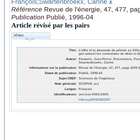
François
;Swartenbroekx, Carine
Référence
Revue de l'énergie, 47, 477, pa
Publication
Publié, 1996-04
Article révisé par les pairs
DÉTAILS
Titre:
L'offre et la demande de pétrole au XXIe
gaz naturel les contraintes de délai et 
Auteur:
Pauwels, Jean-Pierre; Possemiers, Fra
Swartenbroekx, Carine
Informations sur la publication:
Revue de l'énergie, 47, 477, page (209-
Statut de publication:
Publié, 1996-04
Sujet CREF:
Sciences de l'ingénieur
Note générale:
SCOPUS: ar.j
Langue:
Français
Identificateurs:
urn:issn:0303-240X
info:scp/0030462367