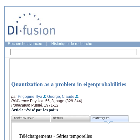
Recherche avancée
|
Historique de recherche
Quantization as a problem in eigenprobabilities
par
Prigogine, Ilya
;George, Claude
Référence
Physica, 56, 3, page (329-344)
Publication
Publié, 1971-12
Article révisé par les pairs
ACCÈS EN LIGNE
DÉTAILS
STATISTIQUES