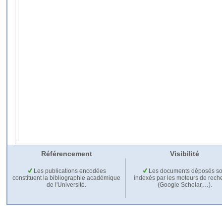
Référencement
Visibilité
Les publications encodées
Les documents déposés so
constituent la bibliographie académique
indexés par les moteurs de rech
de l'Université.
(Google Scholar,…).