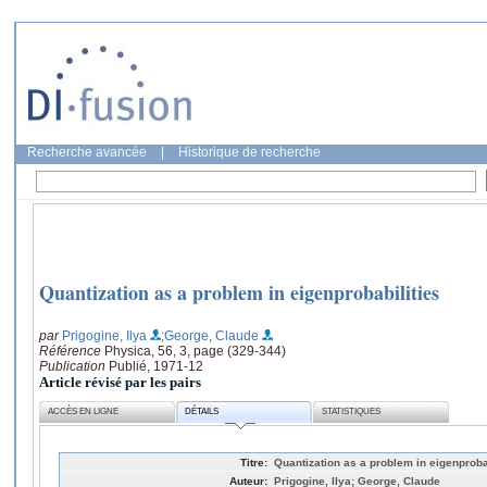
Recherche avancée
|
Historique de recherche
Quantization as a problem in eigenprobabilities
par
Prigogine, Ilya
;George, Claude
Référence
Physica, 56, 3, page (329-344)
Publication
Publié, 1971-12
Article révisé par les pairs
ACCÈS EN LIGNE
DÉTAILS
STATISTIQUES
Titre:
Quantization as a problem in eigenproba
Auteur:
Prigogine, Ilya; George, Claude