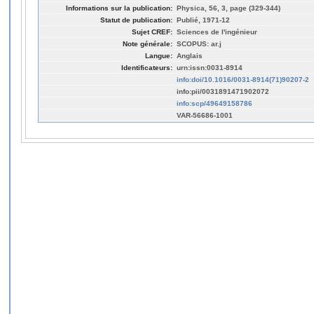
Informations sur la publication:
Physica, 56, 3, page (329-344)
Statut de publication:
Publié, 1971-12
Sujet CREF:
Sciences de l'ingénieur
Note générale:
SCOPUS: ar.j
Langue:
Anglais
Identificateurs:
urn:issn:0031-8914
info:doi/10.1016/0031-8914(71)90207-2
info:pii/0031891471902072
info:scp/49649158786
VAR-56686-1001