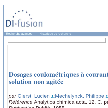
Recherche avancée
|
Historique de recherche
Dosages coulométriques à courant
solution non agitée
par
Gierst, Lucien
;Mechelynck, Philippe
Référence
Analytica chimica acta, 12, C, 
Publication
Publié, 1955