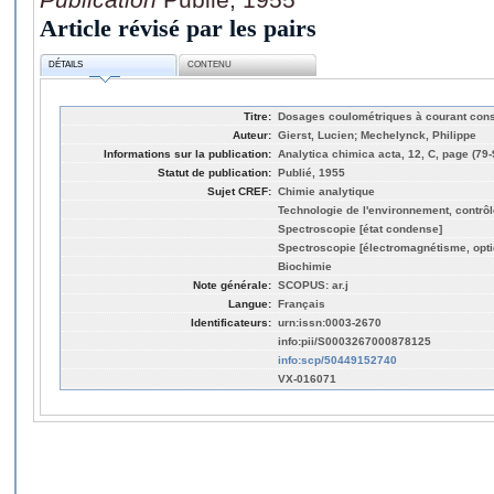
Article révisé par les pairs
DÉTAILS
CONTENU
Titre:
Dosages coulométriques à courant const
Auteur:
Gierst, Lucien; Mechelynck, Philippe
Informations sur la publication:
Analytica chimica acta, 12, C, page (79-
Statut de publication:
Publié, 1955
Sujet CREF:
Chimie analytique
Technologie de l'environnement, contrôle
Spectroscopie [état condense]
Spectroscopie [électromagnétisme, opti
Biochimie
Note générale:
SCOPUS: ar.j
Langue:
Français
Identificateurs:
urn:issn:0003-2670
info:pii/S0003267000878125
info:scp/50449152740
VX-016071