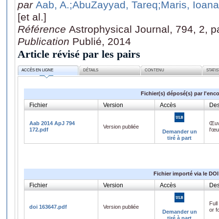
par
Aab, A.
;AbuZayyad, Tareq
;Maris, Ioan
[et al.]
Référence
Astrophysical Journal, 794, 2, 
Publication
Publié, 2014
Article révisé par les pairs
ACCÈS EN LIGNE
DÉTAILS
CONTENU
STATI
Fichier(s) déposé(s) par l'enc
Fichier
Version
Accès
Des
Aab 2014 ApJ 794
Œuv
Version publiée
172.pdf
l'œ
Demander un
tiré à part
Fichier importé via le DOI
Fichier
Version
Accès
Des
Full
doi 163647.pdf
Version publiée
or f
Demander un
tiré à part