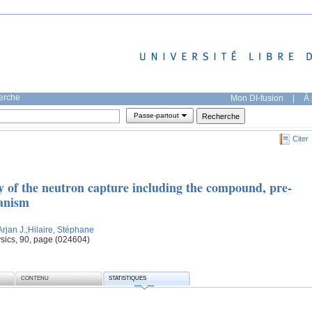
herche
Mon DI-fusion
|
À 
Passe-partout
Citer
y of the neutron capture including the compound, pre-
hanism
Arjan J.
;Hilaire, Stéphane
ysics, 90, page (024604)
CONTENU
STATISTIQUES