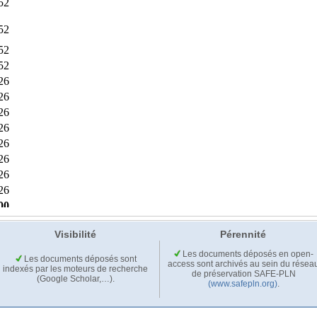
Visibilité
Pérennité
Les documents déposés en open-
Les documents déposés sont
access sont archivés au sein du résea
indexés par les moteurs de recherche
de préservation SAFE-PLN
(Google Scholar,…).
(www.safepln.org)
.