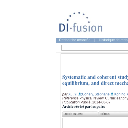
Recherche avancée
|
Historique de rec
Systematic and coherent stud
equilibrium, and direct mec
par
Xu, Yi
;Goriely, Stéphane
;Koning, 
Référence
Physical review. C, Nuclear ph
Publication
Publié, 2014-08-07
Article révisé par les pairs
ACCÈS EN LIGNE
DÉTAILS