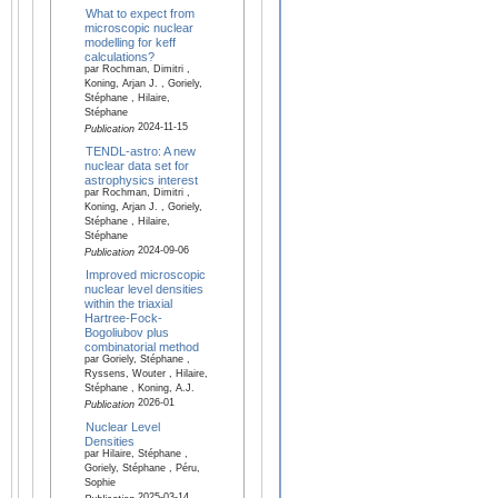
What to expect from
microscopic nuclear
modelling for keff
calculations?
par Rochman, Dimitri ,
Koning, Arjan J. , Goriely,
Stéphane , Hilaire,
Stéphane
2024-11-15
Publication
TENDL-astro: A new
nuclear data set for
astrophysics interest
par Rochman, Dimitri ,
Koning, Arjan J. , Goriely,
Stéphane , Hilaire,
Stéphane
2024-09-06
Publication
Improved microscopic
nuclear level densities
within the triaxial
Hartree-Fock-
Bogoliubov plus
combinatorial method
par Goriely, Stéphane ,
Ryssens, Wouter , Hilaire,
Stéphane , Koning, A.J.
2026-01
Publication
Nuclear Level
Densities
par Hilaire, Stéphane ,
Goriely, Stéphane , Péru,
Sophie