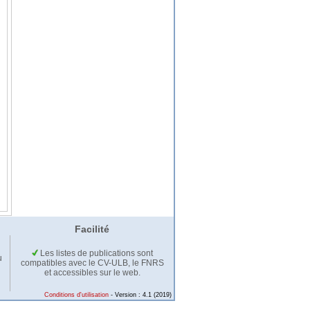
Facilité
Les listes de publications sont
u
compatibles avec le CV-ULB, le FNRS
et accessibles sur le web.
Conditions d'utilisation
- Version : 4.1 (2019)