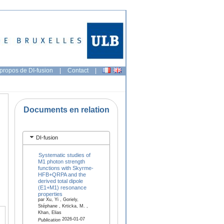
propos de DI-fusion
|
Contact
|
Documents en relation
DI-fusion
Systematic studies of
M1 photon strength
functions with Skyrme-
HFB+QRPA and the
derived total dipole
(E1+M1) resonance
properties
par Xu, Yi , Goriely,
Stéphane , Krticka, M. ,
Khan, Elias
2026-01-07
Publication