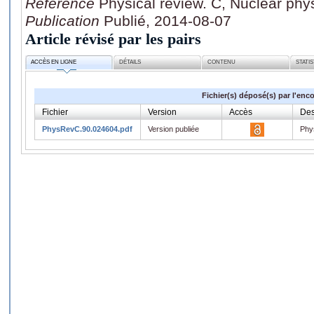
Référence
Physical review. C, Nuclear phy
Publication
Publié, 2014-08-07
Article révisé par les pairs
ACCÈS EN LIGNE
DÉTAILS
CONTENU
STATI
Fichier(s) déposé(s) par l'enc
Fichier
Version
Accès
Des
PhysRevC.90.024604.pdf
Version publiée
Phy