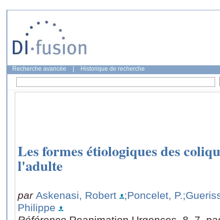
Recherche avancée
|
Historique de recherche
Les formes étiologiques des coliq
l'adulte
par
Askenasi, Robert
;Poncelet, P.
;Gueriss
Philippe
Référence
Reanimation Urgences, 8, 7, pa