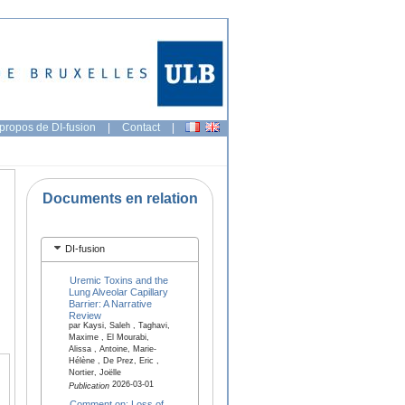
propos de DI-fusion
|
Contact
|
Documents en relation
DI-fusion
Uremic Toxins and the
Lung Alveolar Capillary
Barrier: A Narrative
Review
par Kaysi, Saleh , Taghavi,
Maxime , El Mourabi,
Alissa , Antoine, Marie-
Hélène , De Prez, Eric ,
Nortier, Joëlle
2026-03-01
Publication
Comment on: Loss of