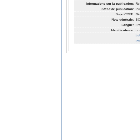
Informations sur la publication:
Re
Statut de publication:
Pu
Sujet CREF:
Né
Note générale:
SC
Langue:
Fr
Identificateurs:
ur
in
in