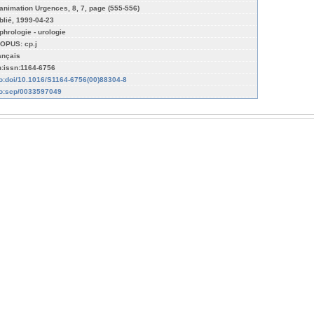
animation Urgences, 8, 7, page (555-556)
blié, 1999-04-23
phrologie - urologie
OPUS: cp.j
ançais
n:issn:1164-6756
fo:doi/10.1016/S1164-6756(00)88304-8
fo:scp/0033597049