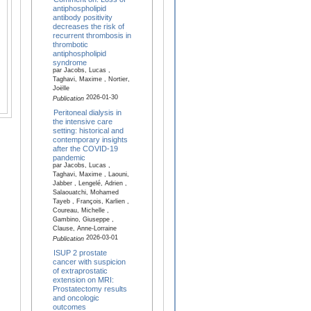
antiphospholipid
antibody positivity
decreases the risk of
recurrent thrombosis in
thrombotic
antiphospholipid
syndrome
par Jacobs, Lucas ,
Taghavi, Maxime , Nortier,
Joëlle
2026-01-30
Publication
Peritoneal dialysis in
the intensive care
setting: historical and
contemporary insights
after the COVID-19
pandemic
par Jacobs, Lucas ,
Taghavi, Maxime , Laouni,
Jabber , Lengelé, Adrien ,
Salaouatchi, Mohamed
Tayeb , François, Karlien ,
Coureau, Michelle ,
Gambino, Giuseppe ,
Clause, Anne-Lorraine
2026-03-01
Publication
ISUP 2 prostate
cancer with suspicion
of extraprostatic
extension on MRI:
Prostatectomy results
and oncologic
outcomes