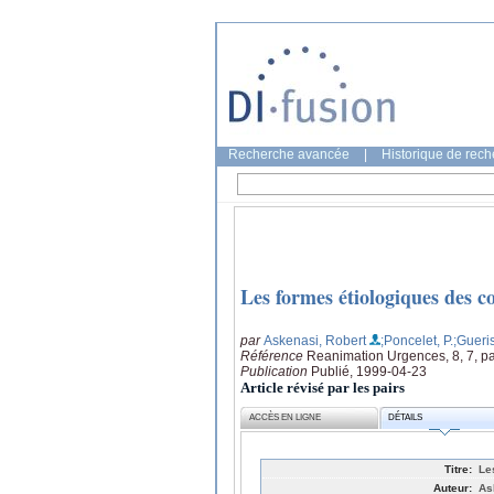
Recherche avancée
|
Historique de rec
Les formes étiologiques des c
par
Askenasi, Robert
;Poncelet, P.
;Gueris
Référence
Reanimation Urgences, 8, 7, p
Publication
Publié, 1999-04-23
Article révisé par les pairs
ACCÈS EN LIGNE
DÉTAILS
Titre:
Le
Auteur:
As