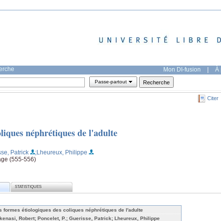
herche
Mon DI-fusion
|
À 
Passe-partout
Citer
oliques néphrétiques de l'adulte
se, Patrick
;Lheureux, Philippe
age (555-556)
STATISTIQUES
s formes étiologiques des coliques néphrétiques de l'adulte
kenasi, Robert; Poncelet, P.; Guerisse, Patrick; Lheureux, Philippe