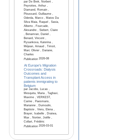
par De Brek, Norbert ,
Peyrottes, Arthur ,
Diamand, Romain ,
Ploussard, Guillaume ,
Oderda, Marco , Matos Da
Silva Maia, Raquel , Sasia,
Alberto , Fourcade,
Alexandre , Siebert, Claire
, Benamran, Daniel ,
Benard, Vincent ,
Rysankova, Katerina ,
Méjean, Arnaud , Timsit,
Marc Olivier , Dariane,
Charles
2026-08
Publication
At Europe’s Migration
Crossroads: Dialysis
Outcomes and
Transplant Access in
patients immigrating to
Belgium
par Jacobs, Lucas ,
Mesquita, Maria , Taghavi,
Maxime , VERKEST,
Carine , Paesmans,
Marianne , Dumoulin,
Baptiste , Vieru, Elena ,
Brayer, Isabelle , Dratwa,
Max , Nortier, Joëlle ,
Collart, Frédéric
2026-03-01
Publication