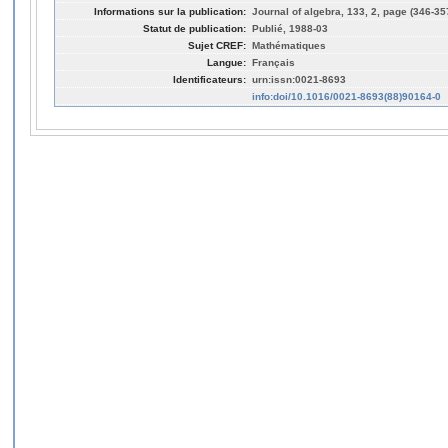
Informations sur la publication:
Journal of algebra, 133, 2, page (346-35
Statut de publication:
Publié, 1988-03
Sujet CREF:
Mathématiques
Langue:
Français
Identificateurs:
urn:issn:0021-8693
info:doi/10.1016/0021-8693(88)90164-0