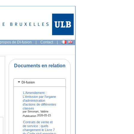
propos de DI-fusion
|
Contact
|
Documents en relation
DI-fusion
L'Amendement :
L'émission par l'organe
d'administration
d'actions de différentes
classes
par Simonart, Valérie
2026-05-15
Publication
Contrats de vente et
de service : quels
changement le Livre 7
du Code civil apporte-t-