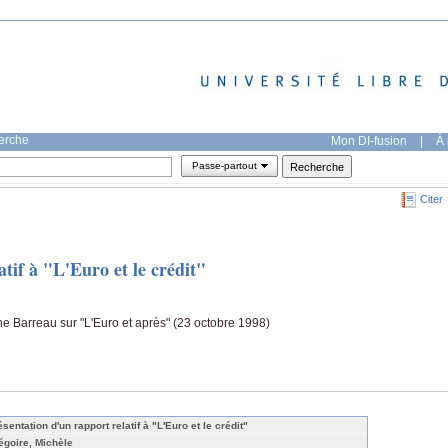
herche
Mon DI-fusion
|
À 
Passe-partout
Citer
tif à "L'Euro et le crédit"
e Barreau sur "L'Euro et après" (23 octobre 1998)
sentation d'un rapport relatif à "L'Euro et le crédit"
égoire, Michèle