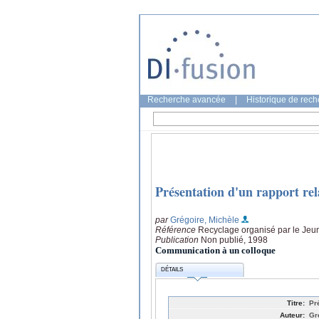
Recherche avancée
|
Historique de rec
Présentation d'un rapport rela
par
Grégoire, Michèle
Référence
Recyclage organisé par le Jeun
Publication
Non publié, 1998
Communication à un colloque
DÉTAILS
Titre:
Pré
Auteur:
Gr