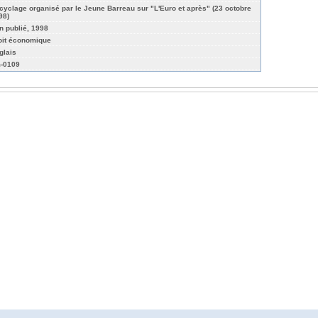
cyclage organisé par le Jeune Barreau sur "L'Euro et après" (23 octobre
98)
n publié, 1998
oit économique
glais
-0109