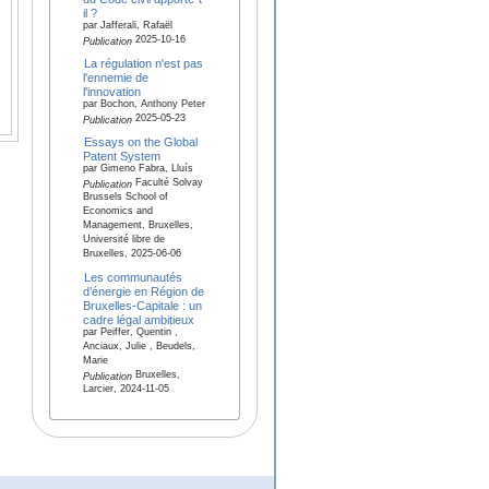
il ?
par Jafferali, Rafaël
2025-10-16
Publication
La régulation n'est pas
l'ennemie de
l'innovation
par Bochon, Anthony Peter
2025-05-23
Publication
Essays on the Global
Patent System
par Gimeno Fabra, Lluís
Faculté Solvay
Publication
Brussels School of
Economics and
Management, Bruxelles,
Université libre de
Bruxelles, 2025-06-06
Les communautés
d’énergie en Région de
Bruxelles-Capitale : un
cadre légal ambitieux
par Peiffer, Quentin ,
Anciaux, Julie , Beudels,
Marie
Bruxelles,
Publication
Larcier, 2024-11-05