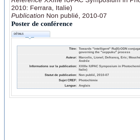
2010: Ferrara, Italie)
Publication
Non publié, 2010-07
Poster de conférence
DÉTAILS
Titre:
Towards "intelligent" Ru(II)-ODN conjuga
governing the "seppuku" process
Auteur:
Marcelis, Lionel; Defrancq, Eric; Mouc
Andrée
Informations sur la publication:
XXIIIe IUPAC Symposium in Photochemistr
Italie)
Statut de publication:
Non publié, 2010-07
Sujet CREF:
Photochimie
Langue:
Anglais