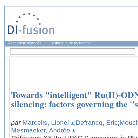
Recherche avancée
|
Historique de recherche
Towards "intelligent" Ru(II)-ODN
silencing: factors governing the 
par
Marcelis, Lionel
;Defrancq, Eric
;Mouch
Mesmaeker, Andrée
Référence
XXIIIe IUPAC Symposium in Photo