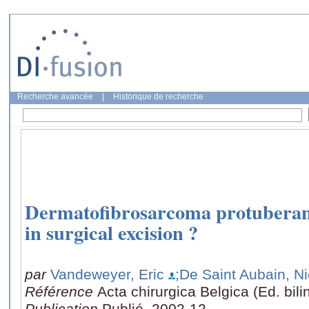
Recherche avancée
|
Historique de recherche
Dermatofibrosarcoma protuberans
in surgical excision ?
par
Vandeweyer, Eric
;De Saint Aubain, N
Référence
Acta chirurgica Belgica (Ed. bil
Publication
Publié, 2002-12