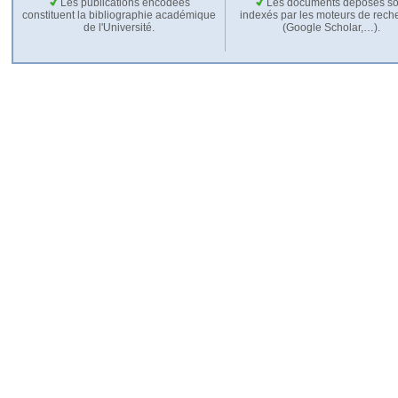
Les publications encodées
Les documents déposés so
constituent la bibliographie académique
indexés par les moteurs de rech
de l'Université.
(Google Scholar,…).