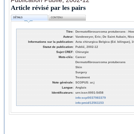
Article révisé par les pairs
DÉTAILS
CONTENU
Titre:
Dermatofibrosarcoma protuberans : How 
Auteur:
Vandeweyer, Eric; De Saint Aubain, Nico
Informations sur la publication:
Acta chirurgica Belgica (Ed. bilingue), 1
Statut de publication:
Publié, 2002-12
Sujet CREF:
Chirurgie
Mots-clés:
Cancer
Dermatofibrosarcoma protuberans
Skin
Surgery
Treatment
Note générale:
SCOPUS: ar.j
Langue:
Anglais
Identificateurs:
urn:issn:0001-5458
info:scp/0037983379
info:pmid/12561153