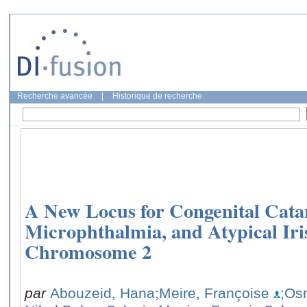
Recherche avancée
|
Historique de recherche
A New Locus for Congenital Cata
Microphthalmia, and Atypical Ir
Chromosome 2
par
Abouzeid, Hana
;Meire, Françoise
;Os