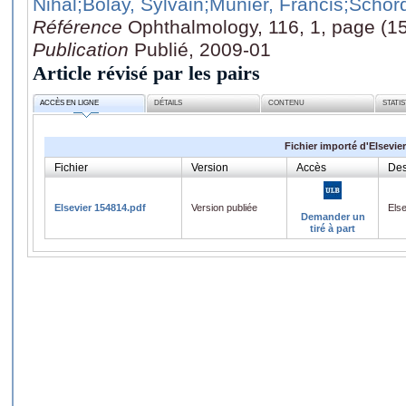
Nihal
;Bolay, Sylvain
;Munier, Francis
;Schord
Référence
Ophthalmology, 116, 1, page (1
Publication
Publié, 2009-01
Article révisé par les pairs
ACCÈS EN LIGNE
DÉTAILS
CONTENU
STATI
Fichier importé d'Elsevier
Fichier
Version
Accès
Des
Elsevier 154814.pdf
Version publiée
Els
Demander un
tiré à part