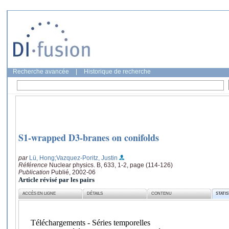
Recherche avancée
|
Historique de recherche
S1-wrapped D3-branes on conifolds
par
Lü, Hong
;Vazquez-Poritz, Justin
Référence
Nuclear physics. B, 633, 1-2, page (114-126)
Publication
Publié, 2002-06
Article révisé par les pairs
ACCÈS EN LIGNE
DÉTAILS
CONTENU
STATI