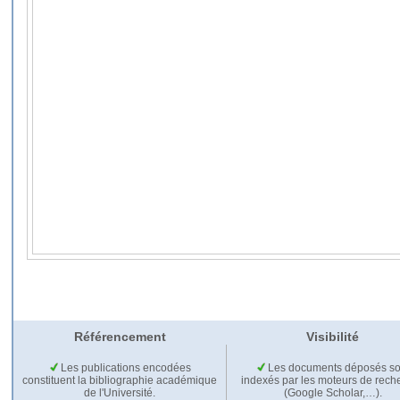
Référencement
Visibilité
Les publications encodées
Les documents déposés so
constituent la bibliographie académique
indexés par les moteurs de rech
de l'Université.
(Google Scholar,…).