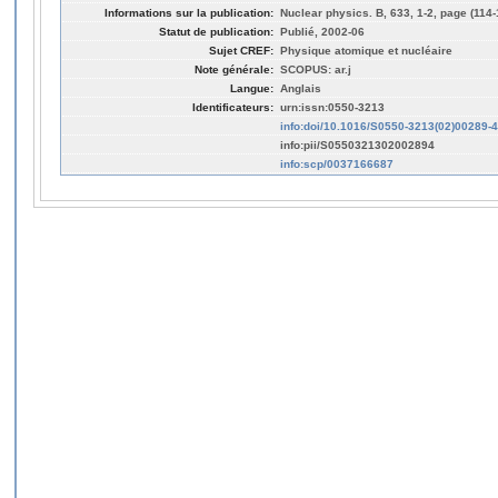
Informations sur la publication:
Nuclear physics. B, 633, 1-2, page (114-
Statut de publication:
Publié, 2002-06
Sujet CREF:
Physique atomique et nucléaire
Note générale:
SCOPUS: ar.j
Langue:
Anglais
Identificateurs:
urn:issn:0550-3213
info:doi/10.1016/S0550-3213(02)00289-4
info:pii/S0550321302002894
info:scp/0037166687