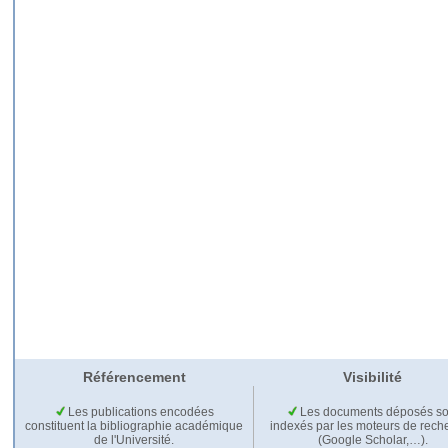
Référencement
Visibilité
Les publications encodées
Les documents déposés so
constituent la bibliographie académique
indexés par les moteurs de rech
de l'Université.
(Google Scholar,…).