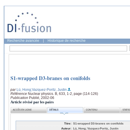
Recherche avancée
|
Historique de recherche
S1-wrapped D3-branes on conifolds
par
Lü, Hong
;Vazquez-Poritz, Justin
Référence
Nuclear physics. B, 633, 1-2, page (114-126)
Publication
Publié, 2002-06
Article révisé par les pairs
ACCÈS EN LIGNE
DÉTAILS
CONTENU
STATI
Titre:
S1-wrapped D3-branes on conifolds
Auteur:
Lü, Hong; Vazquez-Poritz, Justin