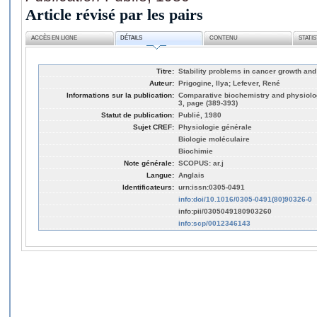
Article révisé par les pairs
ACCÈS EN LIGNE
DÉTAILS
CONTENU
STATI
Titre:
Stability problems in cancer growth and
Auteur:
Prigogine, Ilya; Lefever, René
Informations sur la publication:
Comparative biochemistry and physiolog
3, page (389-393)
Statut de publication:
Publié, 1980
Sujet CREF:
Physiologie générale
Biologie moléculaire
Biochimie
Note générale:
SCOPUS: ar.j
Langue:
Anglais
Identificateurs:
urn:issn:0305-0491
info:doi/10.1016/0305-0491(80)90326-0
info:pii/0305049180903260
info:scp/0012346143