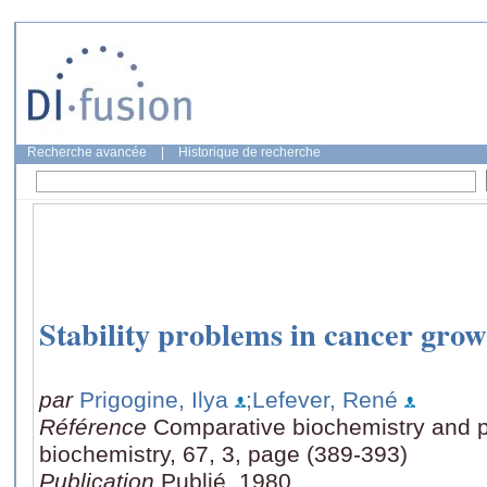
Recherche avancée
|
Historique de recherche
Stability problems in cancer grow
par
Prigogine, Ilya
;Lefever, René
Référence
Comparative biochemistry and p
biochemistry, 67, 3, page (389-393)
Publication
Publié, 1980