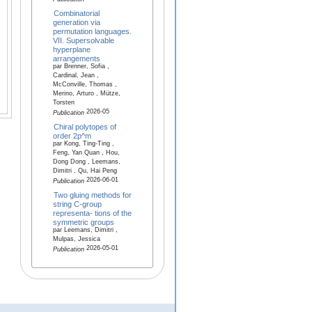
Combinatorial
generation via
permutation languages.
VII. Supersolvable
hyperplane
arrangements
par Brenner, Sofia ,
Cardinal, Jean ,
McConville, Thomas ,
Merino, Arturo , Mütze,
Torsten
2026-05
Publication
Chiral polytopes of
order 2p^m
par Kong, Ting-Ting ,
Feng, Yan Quan , Hou,
Dong Dong , Leemans,
Dimitri , Qu, Hai Peng
2026-06-01
Publication
Two gluing methods for
string C-group
representa- tions of the
symmetric groups
par Leemans, Dimitri ,
Mulpas, Jessica
2026-05-01
Publication