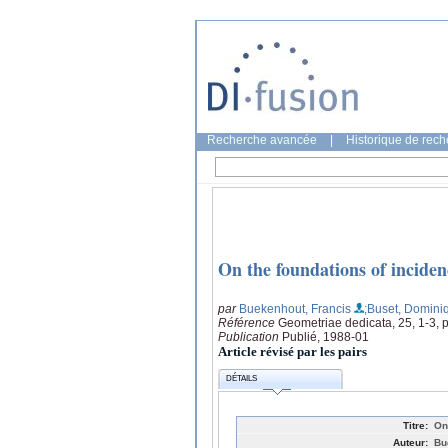
Recherche avancée
|
Historique de rec
On the foundations of incide
par
Buekenhout, Francis
;Buset, Domini
Référence
Geometriae dedicata, 25, 1-3, 
Publication
Publié, 1988-01
Article révisé par les pairs
DÉTAILS
Titre:
On
Auteur:
Bu