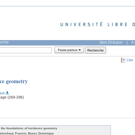
herche
Mon DI-fusion
|
À 
Passe-partout
Citer
nce geometry
que
page (269-296)
 the foundations of incidence geometry
ekenhout, Francis; Buset, Dominique