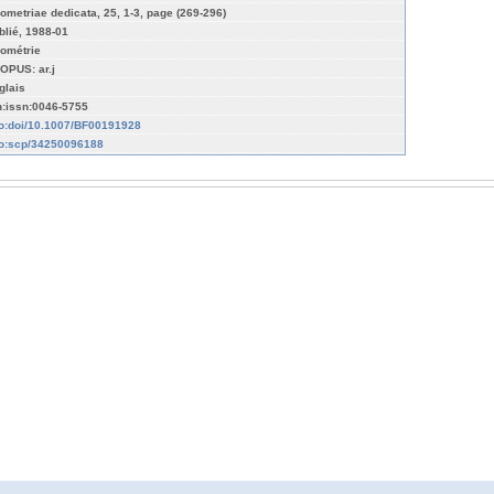
ometriae dedicata, 25, 1-3, page (269-296)
blié, 1988-01
ométrie
OPUS: ar.j
glais
n:issn:0046-5755
fo:doi/10.1007/BF00191928
fo:scp/34250096188