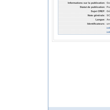
Informations sur la publication:
Ge
Statut de publication:
Pu
Sujet CREF:
Gé
Note générale:
SC
Langue:
An
Identificateurs:
ur
in
in