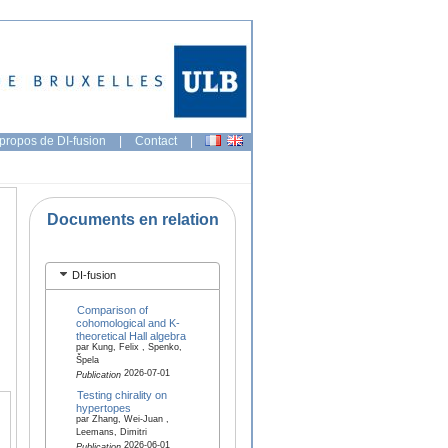
propos de DI-fusion
|
Contact
|
Documents en relation
DI-fusion
Comparison of
cohomological and K-
theoretical Hall algebra
par Kung, Felix , Spenko,
Špela
2026-07-01
Publication
Testing chirality on
hypertopes
par Zhang, Wei-Juan ,
Leemans, Dimitri
2026-06-01
Publication