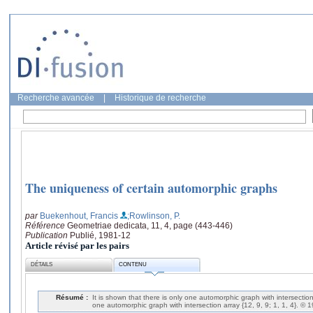
Recherche avancée
|
Historique de recherche
The uniqueness of certain automorphic graphs
par
Buekenhout, Francis
;Rowlinson, P.
Référence
Geometriae dedicata, 11, 4, page (443-446)
Publication
Publié, 1981-12
Article révisé par les pairs
DÉTAILS
CONTENU
Résumé :
It is shown that there is only one automorphic graph with intersection 
one automorphic graph with intersection array {12, 9, 9; 1, 1, 4}. © 