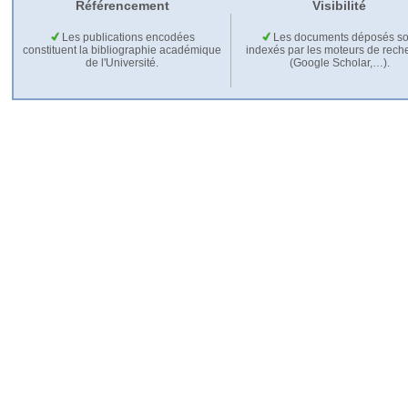
Référencement
Visibilité
Les publications encodées
Les documents déposés so
constituent la bibliographie académique
indexés par les moteurs de rech
de l'Université.
(Google Scholar,…).