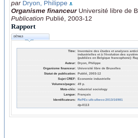
par
Dryon, Philippe
Organisme financeur
Université libre de 
Publication
Publié, 2003-12
Rapport
DÉTAILS
Titre:
Inventaire des études et analyses antic
industrielles et à l'évolution des syst
(publiées en Belgique francophone): Rap
Auteur:
Dryon, Philippe
Organisme financeur:
Université libre de Bruxelles
Statut de publication:
Publié, 2003-12
Sujet CREF:
Economie industrielle
Volumes/pages:
49 p.
Mots-clés:
industrial sociology
Langue:
Français
Identificateurs:
RePEc:ulb:ulbeco:2013/16981
dp-0113