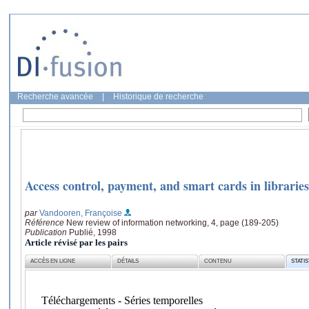
Recherche avancée
|
Historique de recherche
Access control, payment, and smart cards in libraries
par
Vandooren, Françoise
Référence
New review of information networking, 4, page (189-205)
Publication
Publié, 1998
Article révisé par les pairs
ACCÈS EN LIGNE
DÉTAILS
CONTENU
STATI