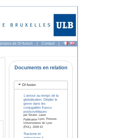
propos de DI-fusion
|
Contact
|
Documents en relation
DI-fusion
L'amour au temps de la
globalisation. Déplier le
genre dans les
conjugalités franco-
postsoviétiques
par Sizaire, Laure
Lyon, Presses
Publication
Universitaires de Lyon
(PUL), 2026-10
Racisme et
antiracisme à