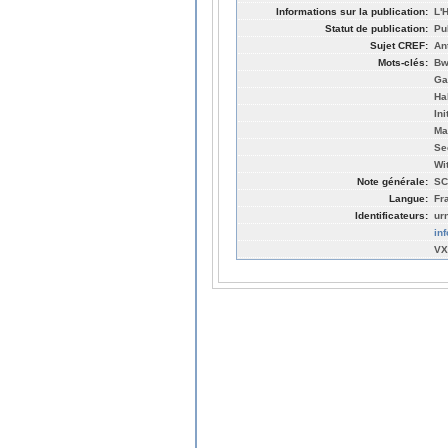
Informations sur la publication:
L'
Statut de publication:
Pu
Sujet CREF:
An
Mots-clés:
Bw
Ga
Ha
Ini
Ma
Se
Wi
Note générale:
SC
Langue:
Fr
Identificateurs:
ur
in
VX