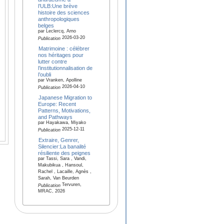
l’ULB:Une brève
histoire des sciences
anthropologiques
belges
par Leclercq, Arno
2026-03-20
Publication
Matrimoine : célébrer
nos héritages pour
lutter contre
l’institutionnalisation de
l’oubli
par Vranken, Apolline
2026-04-10
Publication
Japanese Migration to
Europe: Recent
Patterns, Motivations,
and Pathways
par Hayakawa, Miyako
2025-12-11
Publication
Extraire, Genrer,
Silencier:La banalité
résiliente des peignes
par Tassi, Sara , Vandi,
Makubikua , Hansoul,
Rachel , Lacaille, Agnès ,
Sarah, Van Beurden
Tervuren,
Publication
MRAC, 2026