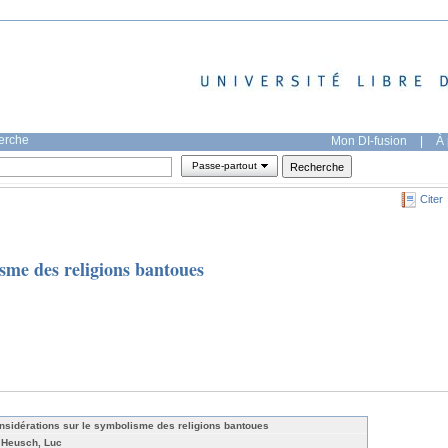
herche
Mon DI-fusion
|
À 
Passe-partout
Citer
sme des religions bantoues
nsidérations sur le symbolisme des religions bantoues
 Heusch, Luc