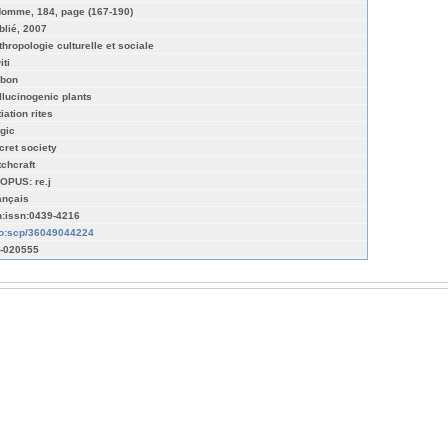
Homme, 184, page (167-190)
blié, 2007
thropologie culturelle et sociale
iti
bon
llucinogenic plants
tiation rites
gic
cret society
tchcraft
OPUS: re.j
ançais
n:issn:0439-4216
fo:scp/36049044224
-020555