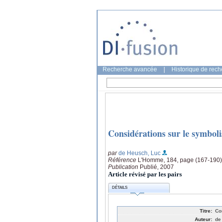
Recherche avancée
|
Historique de rec
Considérations sur le symboli
par
de Heusch, Luc
Référence
L'Homme, 184, page (167-190)
Publication
Publié, 2007
Article révisé par les pairs
DÉTAILS
Titre:
Co
Auteur:
de