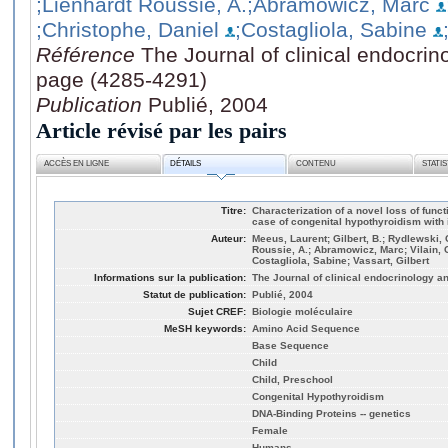
;Lienhardt Roussie, A.
;Abramowicz, Marc
;Christophe, Daniel
;Costagliola, Sabine
Référence
The Journal of clinical endocri
page (4285-4291)
Publication
Publié, 2004
Article révisé par les pairs
ACCÈS EN LIGNE
DÉTAILS
CONTENU
STATI
Titre:
Characterization of a novel loss of funct
case of congenital hypothyroidism with 
Auteur:
Meeus, Laurent; Gilbert, B.; Rydlewski,
Roussie, A.; Abramowicz, Marc; Vilain, C
Costagliola, Sabine; Vassart, Gilbert
Informations sur la publication:
The Journal of clinical endocrinology a
Statut de publication:
Publié, 2004
Sujet CREF:
Biologie moléculaire
MeSH keywords:
Amino Acid Sequence
Base Sequence
Child
Child, Preschool
Congenital Hypothyroidism
DNA-Binding Proteins -- genetics
Female
Humans