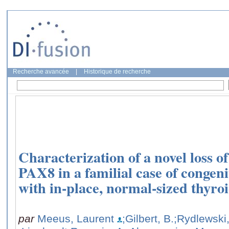
Recherche avancée
|
Historique de recherche
Characterization of a novel loss o
PAX8 in a familial case of congen
with in-place, normal-sized thyro
par
Meeus, Laurent
;Gilbert, B.
;Rydlewski,