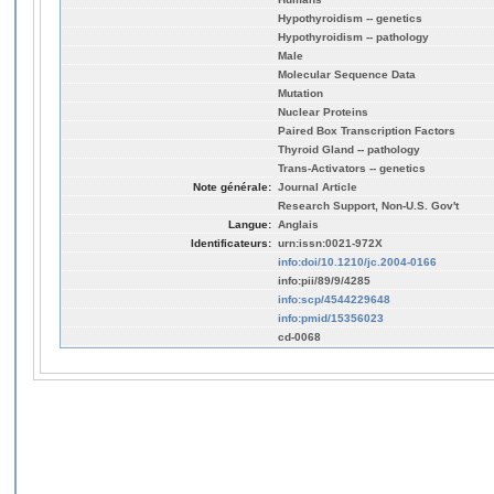
Hypothyroidism -- genetics
Hypothyroidism -- pathology
Male
Molecular Sequence Data
Mutation
Nuclear Proteins
Paired Box Transcription Factors
Thyroid Gland -- pathology
Trans-Activators -- genetics
Note générale:
Journal Article
Research Support, Non-U.S. Gov't
Langue:
Anglais
Identificateurs:
urn:issn:0021-972X
info:doi/10.1210/jc.2004-0166
info:pii/89/9/4285
info:scp/4544229648
info:pmid/15356023
cd-0068