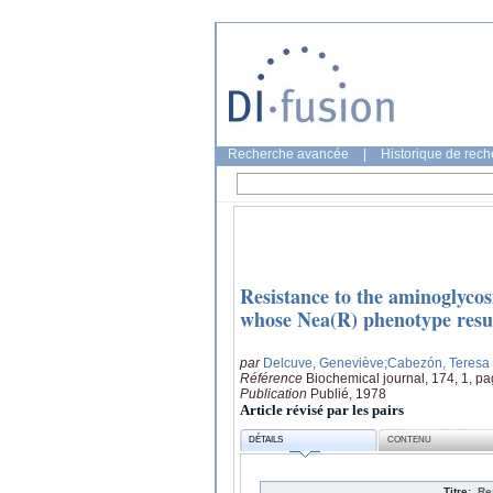
Recherche avancée
|
Historique de rec
Resistance to the aminoglycos
whose Nea(R) phenotype result
par
Delcuve, Geneviève
;Cabezón, Teresa
Référence
Biochemical journal, 174, 1, pa
Publication
Publié, 1978
Article révisé par les pairs
DÉTAILS
CONTENU
Titre:
Re