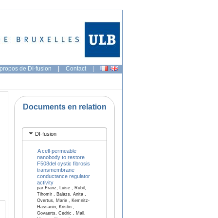
propos de DI-fusion
|
Contact
|
Documents en relation
DI-fusion
A cell-permeable
nanobody to restore
F508del cystic fibrosis
transmembrane
conductance regulator
activity
par Franz, Luise , Rubil,
Tihomir , Balázs, Anita ,
Overtus, Marie , Kemnitz-
Hassanin, Kristin ,
Govaerts, Cédric , Mall,