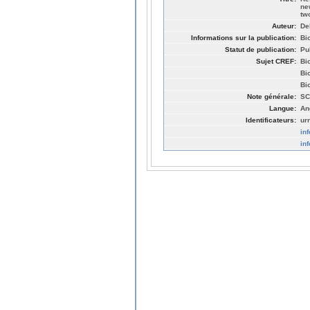
ne
tw
Auteur:
De
Informations sur la publication:
Bi
Statut de publication:
Pu
Sujet CREF:
Bi
Bi
Bi
Note générale:
SC
Langue:
An
Identificateurs:
ur
in
in