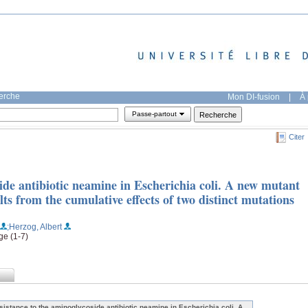
herche
Mon DI-fusion
|
À 
Passe-partout
Citer
ide antibiotic neamine in Escherichia coli. A new mutant
s from the cumulative effects of two distinct mutations
;Herzog, Albert
ge (1-7)
sistance to the aminoglycoside antibiotic neamine in Escherichia coli. A