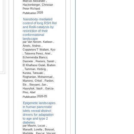
Marcus Alexander ,
Hackenberger, Christian
Peter Richard
2026
Publication
Nanobody-mediated
control of long RSH Rel
and RelA catalysis by
restriction of their
conformational
landscape
par Van Nerom, Katleen ,
Ainelo, Andres ,
Coppieters'T Wallant, Kyo
, Talavera Perez, Ariel ,
Echemendia Blanco,
Dannele , Peeters, Sarah ,
El Khalfaoui Oulali, Brahim
, Tamman, Hedvig ,
Kurata, Tatsuaki ,
Roghanian, Mohammad ,
Martens, Chloé , Pardon,
Els , Steyaert, Jan ,
Hauryliuk, Vasili , Garcia-
Pino, Abel
2026-05
Publication
Epigenetic landscapes
in human pancreatic
islets reveal distinct
drivers for adaptation
to age and type 2
diabetes
par Maurin, Lucas ,
Marselli, Lorella , Boissel,
Mathilde , Pascat, Vincent