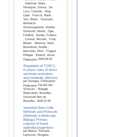
, Suleiman, Mara ,
Henriques, Emma , De
Luca, Carmela , Ning,
Lijiao , Fourcot, Marie ,
Tesi, Marta , Toussaint,
Bénédicte ,
Amanzougarene, Souhila ,
Derhourhi, Mehdi , Oger,
Frédérik , Burdet, Frederic
, Canouil, Mickaël , Cnop,
Miriam , Ibberson, Mark ,
Bonnefond, Amélie ,
Marchetti, Piero , Froguel,
Philippe , Khamis, Amna
2026-06-03
Publication
Regulation of TORC1
in yeast: roles of direct
upstream activators
and metabolic effectors
par Dereppe, Christopher
Faculté des
Publication
Sciences – Biologie
Moléculaire, Bruxelles,
Université libre de
Bruxelles, 2026-07-06
Intestinal Stem Cells:
Methods and Protocols
(Methods in Molecular
Biology):Primary
cultures of foetal
epithelial progenitors
par Meerts, Romane ,
Leprovost, Morgane ,