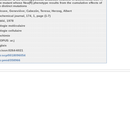
w mutant whose Nea(R) phenotype results from the cumulative effects of
o distinct mutations
lcuve, Geneviève; Cabezón, Teresa; Herzog, Albert
ochemical journal, 174, 1, page (1-7)
blié, 1978
ologie moléculaire
ologie cellulaire
ochimie
OPUS: ar.j
glais
n:issn:0264-6021
fo:scp/0018096054
fo:pmid/358966