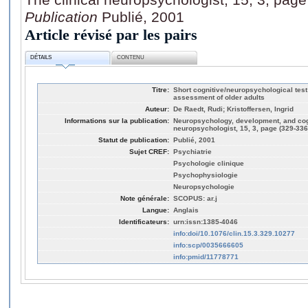
Publication
Publié, 2001
Article révisé par les pairs
DÉTAILS
CONTENU
Titre:
Short cognitive/neuropsychological test ba
assessment of older adults
Auteur:
De Raedt, Rudi; Kristoffersen, Ingrid
Informations sur la publication:
Neuropsychology, development, and cogn
neuropsychologist, 15, 3, page (329-336
Statut de publication:
Publié, 2001
Sujet CREF:
Psychiatrie
Psychologie clinique
Psychophysiologie
Neuropsychologie
Note générale:
SCOPUS: ar.j
Langue:
Anglais
Identificateurs:
urn:issn:1385-4046
info:doi/10.1076/clin.15.3.329.10277
info:scp/0035666605
info:pmid/11778771