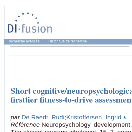
Recherche avancée
|
Historique de recherche
Short cognitive/neuropsychological
firsttier fitness-to-drive assessmen
par
De Raedt, Rudi
;Kristoffersen, Ingrid
Référence
Neuropsychology, development, 
The clinical neuropsychologist, 15, 3, pag