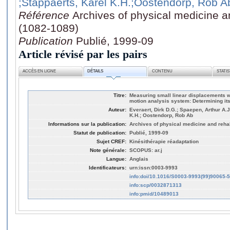
;Stappaerts, Karel K.H.
;Oostendorp, Rob A
Référence
Archives of physical medicine an
(1082-1089)
Publication
Publié, 1999-09
Article révisé par les pairs
ACCÈS EN LIGNE
DÉTAILS
CONTENU
STATI
Titre:
Measuring small linear displacements w
motion analysis system: Determining it
Auteur:
Everaert, Dirk D.G.; Spaepen, Arthur A.J
K.H.; Oostendorp, Rob Ab
Informations sur la publication:
Archives of physical medicine and rehabi
Statut de publication:
Publié, 1999-09
Sujet CREF:
Kinésithérapie réadaptation
Note générale:
SCOPUS: ar.j
Langue:
Anglais
Identificateurs:
urn:issn:0003-9993
info:doi/10.1016/S0003-9993(99)90065-5
info:scp/0032871313
info:pmid/10489013