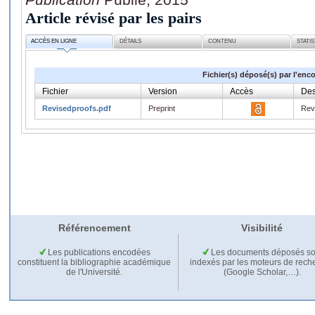
Article révisé par les pairs
ACCÈS EN LIGNE
DÉTAILS
CONTENU
STATI
Fichier(s) déposé(s) par l'enc
Fichier
Version
Accès
Des
Revisedproofs.pdf
Preprint
Rev
Référencement
Visibilité
Les publications encodées
Les documents déposés so
constituent la bibliographie académique
indexés par les moteurs de rech
de l'Université.
(Google Scholar,…).