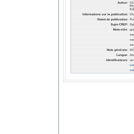
Auteur:
Ci
Ph
Ed
Informations sur la publication:
Ch
Statut de publication:
Pu
Sujet CREF:
Op
Mots-clés:
gi
na
no
se
Note générale:
SC
Langue:
An
Identificateurs:
ur
in
in