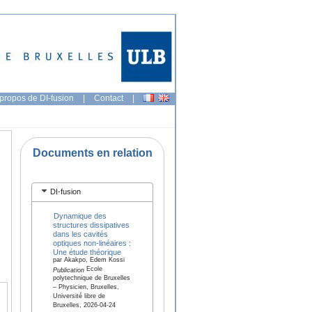
propos de DI-fusion
|
Contact
|
Documents en relation
DI-fusion
Dynamique des
structures dissipatives
dans les cavités
optiques non-linéaires :
Une étude théorique
par Akakpo, Edem Kossi
Ecole
Publication
polytechnique de Bruxelles
– Physicien, Bruxelles,
Université libre de
Bruxelles, 2026-04-24