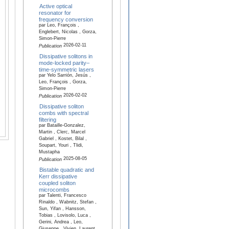
Active optical
resonator for
frequency conversion
par Leo, François ,
Englebert, Nicolas , Gorza,
Simon-Pierre
2026-02-11
Publication
Dissipative solitons in
mode-locked parity–
time-symmetric lasers
par Yelo Sarrión, Jesús ,
Leo, François , Gorza,
Simon-Pierre
2026-02-02
Publication
Dissipative soliton
combs with spectral
filtering
par Bataille-Gonzalez,
Martin , Clerc, Marcel
Gabriel , Kostet, Bilal ,
Soupart, Youri , Tlidi,
Mustapha
2025-08-05
Publication
Bistable quadratic and
Kerr dissipative
coupled soliton
microcombs
par Talenti, Francesco
Rinaldo , Wabnitz, Stefan ,
Sun, Yifan , Hansson,
Tobias , Lovisolo, Luca ,
Gerini, Andrea , Leo,