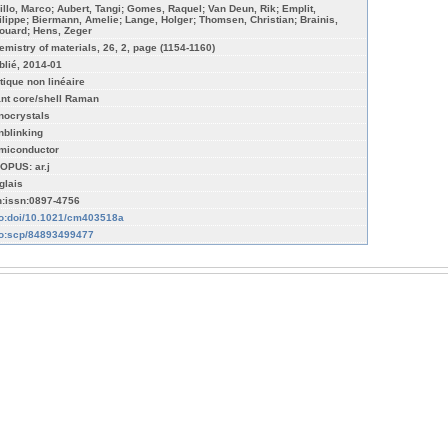
rillo, Marco; Aubert, Tangi; Gomes, Raquel; Van Deun, Rik; Emplit,
ilippe; Biermann, Amelie; Lange, Holger; Thomsen, Christian; Brainis,
ouard; Hens, Zeger
emistry of materials, 26, 2, page (1154-1160)
blié, 2014-01
tique non linéaire
ant core/shell Raman
nocrystals
nblinking
miconductor
OPUS: ar.j
glais
n:issn:0897-4756
fo:doi/10.1021/cm403518a
fo:scp/84893499477