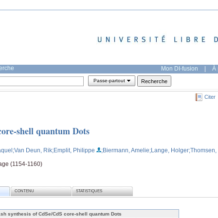
herche
Mon DI-fusion
|
À 
Passe-partout
Citer
core-shell quantum Dots
aquel
;Van Deun, Rik
;Emplit, Philippe
;Biermann, Amelie
;Lange, Holger
;Thomsen,
page (1154-1160)
CONTENU
STATISTIQUES
ash synthesis of CdSe/CdS core-shell quantum Dots