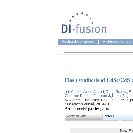
Recherche avancée
|
Historique de rec
Flash synthesis of CdSe/CdS 
par
Cirillo, Marco
;Aubert, Tangi
;Gomes, R
Christian
;Brainis, Edouard
;Hens, Zeger
Référence
Chemistry of materials, 26, 2, 
Publication
Publié, 2014-01
Article révisé par les pairs
ACCÈS EN LIGNE
DÉTAILS
Titre:
Fl