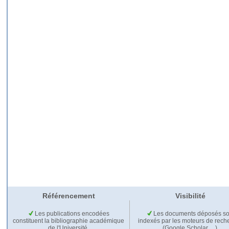
Référencement
Visibilité
Les publications encodées
Les documents déposés so
constituent la bibliographie académique
indexés par les moteurs de rech
de l'Université.
(Google Scholar,…).