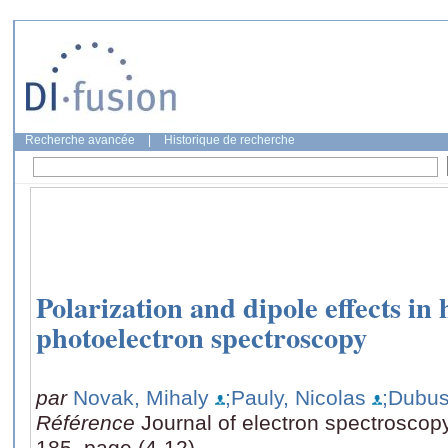
Recherche avancée
|
Historique de recherche
Polarization and dipole effects in
photoelectron spectroscopy
par
Novak, Mihaly
;Pauly, Nicolas
;Dubus
Référence
Journal of electron spectrosco
185, page (4-12)