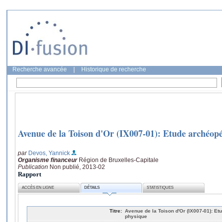
Recherche avancée
|
Historique de recherche
Avenue de la Toison d'Or (IX007-01): Etude archéop
par
Devos, Yannick
Organisme financeur
Région de Bruxelles-Capitale
Publication
Non publié, 2013-02
Rapport
ACCÈS EN LIGNE
DÉTAILS
STATISTIQUES
Titre:
Avenue de la Toison d'Or (IX007-01): E
physique