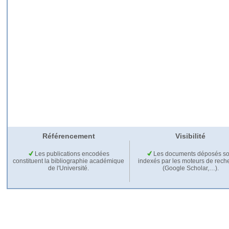
Référencement
Visibilité
Les publications encodées
Les documents déposés so
constituent la bibliographie académique
indexés par les moteurs de rech
de l'Université.
(Google Scholar,…).