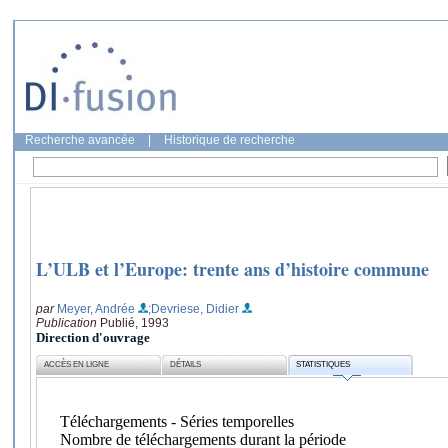
Recherche avancée
|
Historique de recherche
L’ULB et l’Europe: trente ans d’histoire commune
par
Meyer, Andrée
;Devriese, Didier
Publication
Publié, 1993
Direction d'ouvrage
ACCÈS EN LIGNE
DÉTAILS
STATISTIQUES