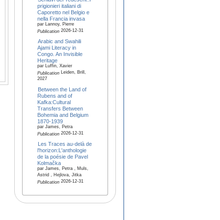
prigionieri italiani di
Caporetto nel Belgio e
nella Francia invasa
par Lannoy, Pierre
2026-12-31
Publication
Arabic and Swahili
Ajami Literacy in
Congo. An Invisible
Heritage
par Luffin, Xavier
Leiden, Brill,
Publication
2027
Between the Land of
Rubens and of
Kafka:Cultural
Transfers Between
Bohemia and Belgium
1870-1939
par James, Petra
2026-12-31
Publication
Les Traces au-delà de
l'horizon:L'anthologie
de la poésie de Pavel
Kolmačka
par James, Petra , Muls,
Astrid , Hejlova, Jitka
2026-12-31
Publication