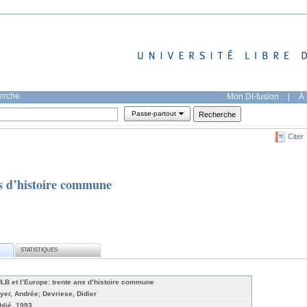
herche
Mon DI-fusion
|
À 
Passe-partout
Citer
s d’histoire commune
STATISTIQUES
ULB et l’Europe: trente ans d’histoire commune
yer, Andrée; Devriese, Didier
blié, 1993