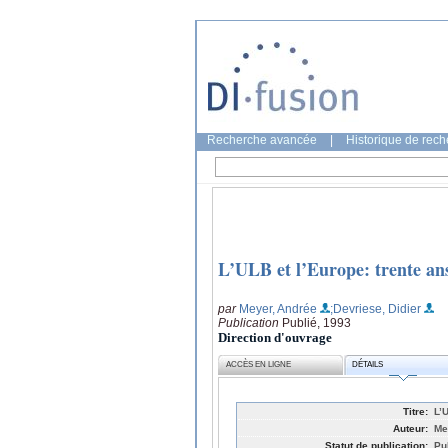
Recherche avancée
|
Historique de rec
L’ULB et l’Europe: trente an
par
Meyer, Andrée
;Devriese, Didier
Publication
Publié, 1993
Direction d'ouvrage
ACCÈS EN LIGNE
DÉTAILS
Titre:
L’
Auteur:
Me
Statut de publication:
Pu