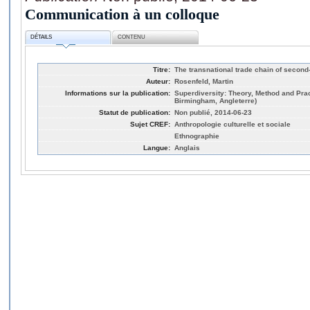
Communication à un colloque
DÉTAILS
CONTENU
Titre:
The transnational trade chain of second
Auteur:
Rosenfeld, Martin
Informations sur la publication:
Superdiversity: Theory, Method and Pract
Birmingham, Angleterre)
Statut de publication:
Non publié, 2014-06-23
Sujet CREF:
Anthropologie culturelle et sociale
Ethnographie
Langue:
Anglais