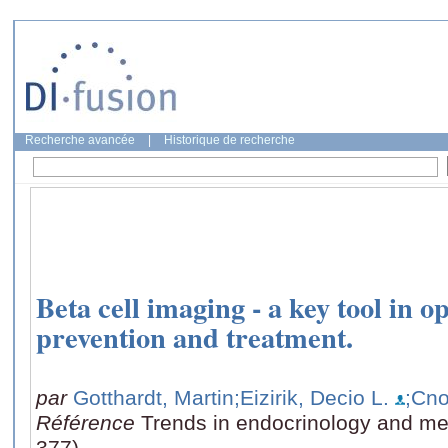
Recherche avancée
|
Historique de recherche
Beta cell imaging - a key tool in o
prevention and treatment.
par
Gotthardt, Martin
;Eizirik, Decio L.
;Cno
Référence
Trends in endocrinology and me
377)