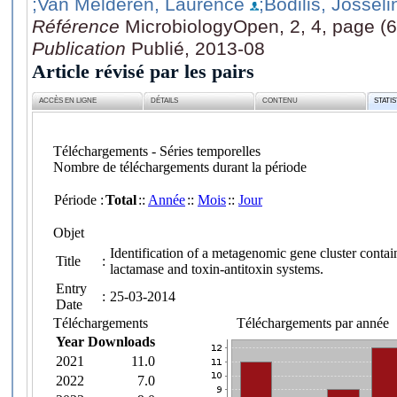
;Van Melderen, Laurence
;Bodilis, Josseli
Référence
MicrobiologyOpen, 2, 4, page (
Publication
Publié, 2013-08
Article révisé par les pairs
ACCÈS EN LIGNE
DÉTAILS
CONTENU
STATI