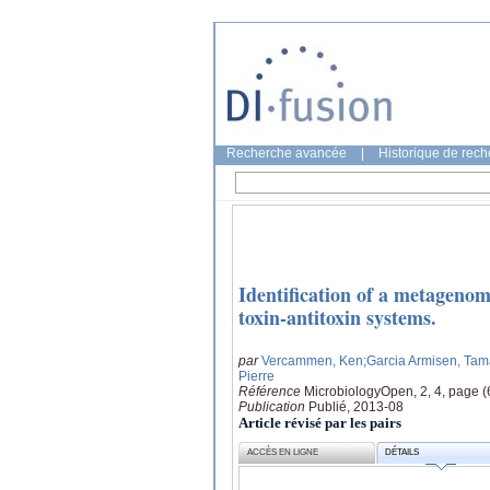
Recherche avancée
|
Historique de rec
Identification of a metagenom
toxin-antitoxin systems.
par
Vercammen, Ken
;Garcia Armisen, Tam
Pierre
Référence
MicrobiologyOpen, 2, 4, page 
Publication
Publié, 2013-08
Article révisé par les pairs
ACCÈS EN LIGNE
DÉTAILS