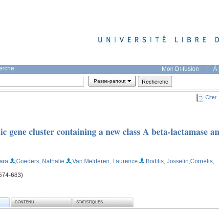
herche
Mon DI-fusion
|
À 
Passe-partout
Citer
ic gene cluster containing a new class A beta-lactamase a
ara
;Goeders, Nathalie
;Van Melderen, Laurence
;Bodilis, Josselin
;Cornelis,
(674-683)
CONTENU
STATISTIQUES