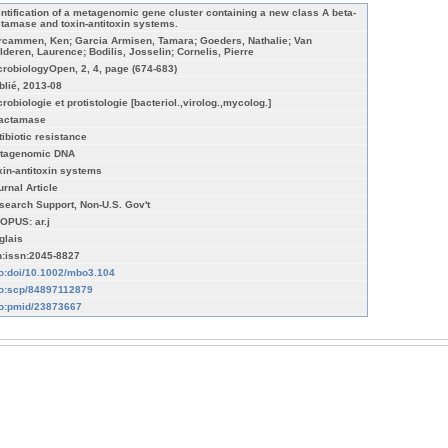
entification of a metagenomic gene cluster containing a new class A beta-
ctamase and toxin-antitoxin systems.
rcammen, Ken; Garcia Armisen, Tamara; Goeders, Nathalie; Van
lderen, Laurence; Bodilis, Josselin; Cornelis, Pierre
crobiologyOpen, 2, 4, page (674-683)
blié, 2013-08
crobiologie et protistologie [bacteriol.,virolog.,mycolog.]
lactamase
tibiotic resistance
tagenomic DNA
xin-antitoxin systems
urnal Article
search Support, Non-U.S. Gov't
OPUS: ar.j
glais
n:issn:2045-8827
fo:doi/10.1002/mbo3.104
fo:scp/84897112879
fo:pmid/23873667