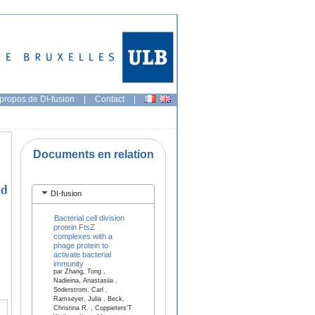
propos de DI-fusion
|
Contact
|
Documents en relation
nd
DI-fusion
Bacterial cell division
protein FtsZ
complexes with a
phage protein to
activate bacterial
immunity
par Zhang, Tong ,
Nadieina, Anastasiia ,
Soderstrom, Carl ,
Ramseyer, Julia , Beck,
Christina R. , Coppieters'T