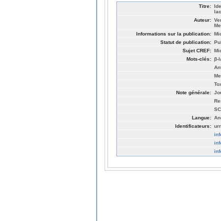
Titre:
Id
la
Auteur:
Ve
Me
Informations sur la publication:
Mi
Statut de publication:
Pu
Sujet CREF:
Mi
Mots-clés:
β-
An
Me
To
Note générale:
Jo
Re
SC
Langue:
An
Identificateurs:
ur
in
in
in