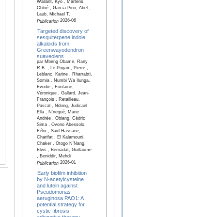
Wallant, Kyo , Martens,
Chloé , Garcia-Pino, Abel ,
Laub, Michael T.
2026-06
Publication
Targeted discovery of
sesquiterpene indole
alkaloids from
Greenwayodendron
suaveolens
par Mbeng Obame, Rany
R.B. , Le Pogam, Pierre ,
Leblanc, Karine , Rharrabti,
Somia , Numbi Wa Ilunga,
Evodie , Fontaine,
Véronique , Gallard, Jean-
François , Retailleau,
Pascal , Ndong, Judicael
Ella , N'negué, Marie
Andrée , Obiang, Cédric
Sima , Ovono Abessolo,
Félix , Said-Hassane,
Charifat , El Kalamouni,
Chaker , Otogo N'Nang,
Elvis , Bernadat, Guillaume
, Beniddir, Mehdi
2026-01
Publication
Early biofilm inhibition
by N-acetylcysteine
and lutein against
Pseudomonas
aeruginosa PAO1: A
potential strategy for
cystic fibrosis
adjunctive therapy