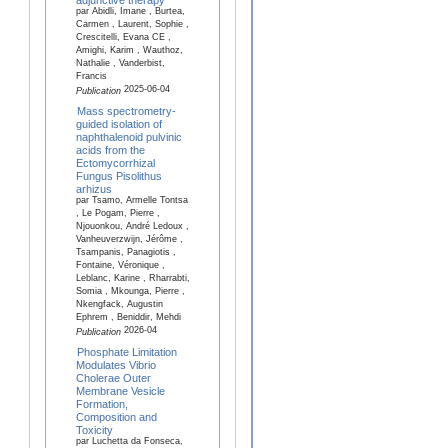
par Abidli, Imane , Burtea,
Carmen , Laurent, Sophie ,
Crescitelli, Evana CE ,
Amighi, Karim , Wauthoz,
Nathalie , Vanderbist,
Francis
2025-06-04
Publication
Mass spectrometry-
guided isolation of
naphthalenoid pulvinic
acids from the
Ectomycorrhizal
Fungus Pisolithus
arhizus
par Tsamo, Armelle Tontsa
, Le Pogam, Pierre ,
Njouonkou, André Ledoux ,
Vanheuverzwijn, Jérôme ,
Tsampanis, Panagiotis ,
Fontaine, Véronique ,
Leblanc, Karine , Rharrabti,
Somia , Mkounga, Pierre ,
Nkengfack, Augustin
Ephrem , Beniddir, Mehdi
2026-04
Publication
Phosphate Limitation
Modulates Vibrio
Cholerae Outer
Membrane Vesicle
Formation,
Composition and
Toxicity
par Luchetta da Fonseca,