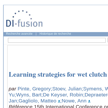
Recherche avancée
|
Historique de recherche
Learning strategies for wet clutch
par
Pinte, Gregory
;Stoev, Julian
;Symens, 
Yu
;Wyns, Bart
;De Keyser, Robin
;Depraeter
Jan
;Gagliolo, Matteo
;Nowe, Ann
Référence
15th International Conference o