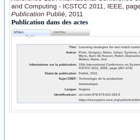
and Computing - ICSTCC 2011, IEEE, page
Publication
Publié, 2011
Publication dans des actes
DÉTAILS
CONTENU
Titre:
Learning strategies for wet clutch contr
Auteur:
Pinte, Gregory; Stoev, Julian; Symens, 
Wyns, Bart; De Keyser, Robin; Depraeter
Matteo; Nowe, Ann
Informations sur la publication:
15th International Conference on Syste
ICSTCC 2011, IEEE, page (467-474)
Statut de publication:
Publié, 2011
Sujet CREF:
Technologie de la production
Automatique
Langue:
Anglais
Identificateurs:
urn:isbn:978-973-621-322-9
https://ieeexplore.ieee.org/xpl/articleDet