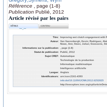
Référence
, page (1-8)
Publication
Publié, 2012
Article révisé par les pairs
DÉTAILS
CONTENU
Titre:
Improving wet clutch engagement with 
Auteur:
Van Vaerenbergh, Kevin; Rodriguez, Abde
Nowe, Ann; Stoev, Julian; Goossens, St
Informations sur la publication:
, page (1-8)
Statut de publication:
Publié, 2012
Sujet CREF:
Automatique
Technologie de la production
Informatique mathématique
Intelligence artificielle
Langue:
Anglais
Identificateurs:
urn:issn:2161-4393
info:doi/10.1109/IJCNN.2012.6252825
http://ieeexplore.ieee.org/xpl/articleDeta