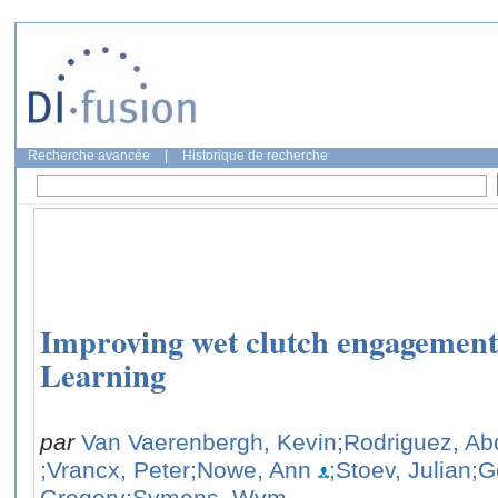
Recherche avancée
|
Historique de recherche
Improving wet clutch engagement
Learning
par
Van Vaerenbergh, Kevin
;Rodriguez, Ab
;Vrancx, Peter
;Nowe, Ann
;Stoev, Julian
;G
Gregory
;Symens, Wym