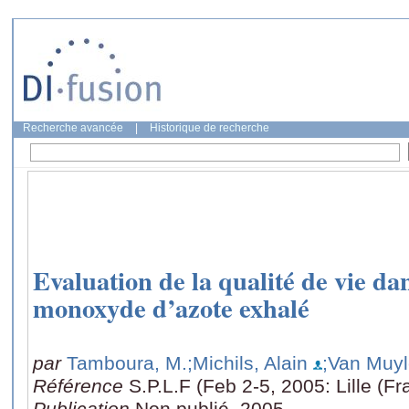
Recherche avancée
|
Historique de recherche
Evaluation de la qualité de vie da
monoxyde d’azote exhalé
par
Tamboura, M.
;Michils, Alain
;Van Muyl
Référence
S.P.L.F (Feb 2-5, 2005: Lille (Fr
Publication
Non publié, 2005