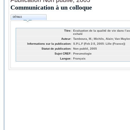
Communication à un colloque
DÉTAILS
Titre:
Evaluation de la qualité de vie dans l’
exhalé
Auteur:
Tamboura, M.; Michils, Alain; Van Muyle
Informations sur la publication:
S.P.L.F (Feb 2-5, 2005: Lille (France))
Statut de publication:
Non publié, 2005
Sujet CREF:
Pneumologie
Langue:
Français