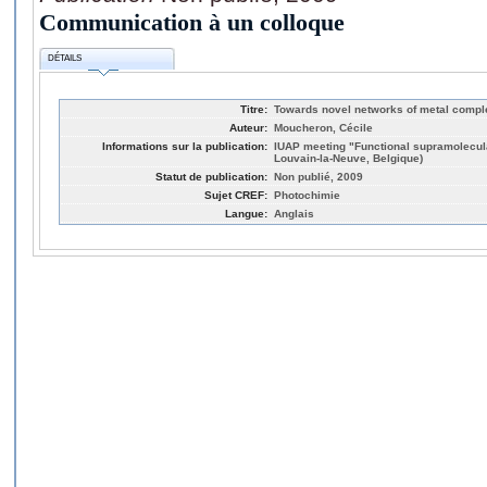
Communication à un colloque
DÉTAILS
Titre:
Towards novel networks of metal comp
Auteur:
Moucheron, Cécile
Informations sur la publication:
IUAP meeting "Functional supramolecul
Louvain-la-Neuve, Belgique)
Statut de publication:
Non publié, 2009
Sujet CREF:
Photochimie
Langue:
Anglais