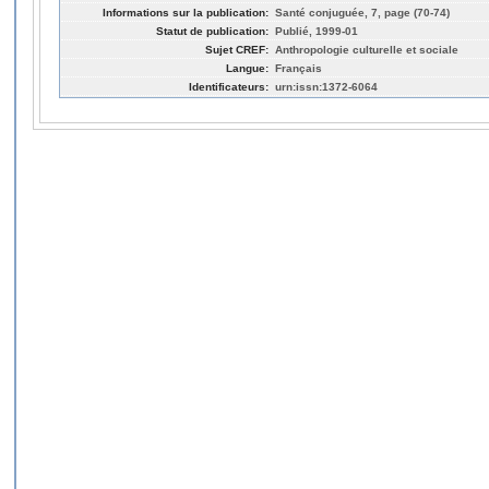
Informations sur la publication:
Santé conjuguée, 7, page (70-74)
Statut de publication:
Publié, 1999-01
Sujet CREF:
Anthropologie culturelle et sociale
Langue:
Français
Identificateurs:
urn:issn:1372-6064