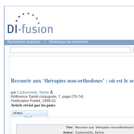
Recherche avancée
|
Historique de recherche
Recourir aux ‘thérapies non-orthodoxes’ : où est le s
par
Carbonnelle, Sylvie
Référence
Santé conjuguée, 7, page (70-74)
Publication
Publié, 1999-01
Article révisé par les pairs
DÉTAILS
Titre:
Recourir aux ‘thérapies non-orthodoxes’ 
Auteur:
Carbonnelle, Sylvie