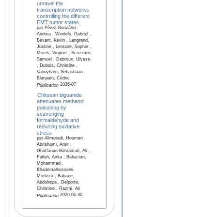
unravel the
transcription networks
controlling the different
EMT tumor states.
par Pérez González,
Andrea , Windels, Gabriel ,
Bévant, Kevin , Lengrand,
Justine , Lemaire, Sophie ,
Moers, Virginie , Scozzaro,
Samuel , Debroux, Ulysse
, Dubois, Christine ,
Vanuytven, Sebastiaan ,
Blanpain, Cédric
2026-07
Publication
Chitosan biguanide
attenuates methanol
poisoning by
scavenging
formaldehyde and
reducing oxidative
stress
par Alimoradi, Houman ,
Abrishami, Amir ,
Ghaffarian-Bahraman, Ali ,
Fallah, Anita , Babacian,
Mohammad ,
Khademalhosseini,
Morteza , Babaee,
Abdolreza , Delporte,
Christine , Razmi, Ali
2026-06-30
Publication