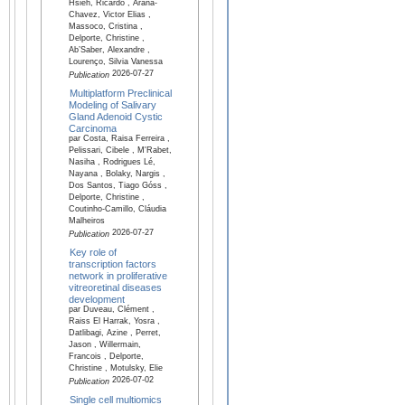
Hsieh, Ricardo , Arana-
Chavez, Victor Elias ,
Massoco, Cristina ,
Delporte, Christine ,
Ab’Saber, Alexandre ,
Lourenço, Silvia Vanessa
2026-07-27
Publication
Multiplatform Preclinical
Modeling of Salivary
Gland Adenoid Cystic
Carcinoma
par Costa, Raisa Ferreira ,
Pelissari, Cibele , M'Rabet,
Nasiha , Rodrigues Lé,
Nayana , Bolaky, Nargis ,
Dos Santos, Tiago Góss ,
Delporte, Christine ,
Coutinho-Camillo, Cláudia
Malheiros
2026-07-27
Publication
Key role of
transcription factors
network in proliferative
vitreoretinal diseases
development
par Duveau, Clément ,
Raiss El Harrak, Yosra ,
Datlibagi, Azine , Perret,
Jason , Willermain,
Francois , Delporte,
Christine , Motulsky, Elie
2026-07-02
Publication
Single cell multiomics