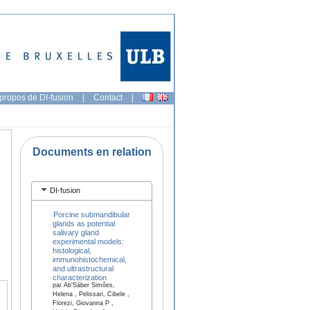
propos de DI-fusion
|
Contact
|
Documents en relation
DI-fusion
Porcine submandibular
glands as potential
salivary gland
experimental models:
histological,
immunohistochemical,
and ultrastructural
characterization
par Ab’Sáber Simões,
Helena , Pelissari, Cibele ,
Florezi, Giovanna P ,