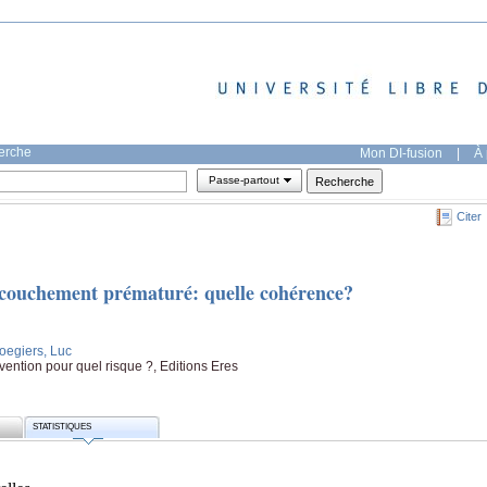
herche
Mon DI-fusion
|
À 
Passe-partout
Citer
ccouchement prématuré: quelle cohérence?
oegiers, Luc
vention pour quel risque ?, Editions Eres
STATISTIQUES