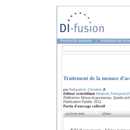
Recherche avancée
|
Historique de rec
Traitement de la menace d'a
par
Kirkpatrick, Christine
Editeur scientifique
Molénat, Françoise
;R
Référence
Stress et grossesse, Quelle pré
Publication
Publié, 2011
Partie d'ouvrage collectif
ACCÈS EN LIGNE
DÉTAILS