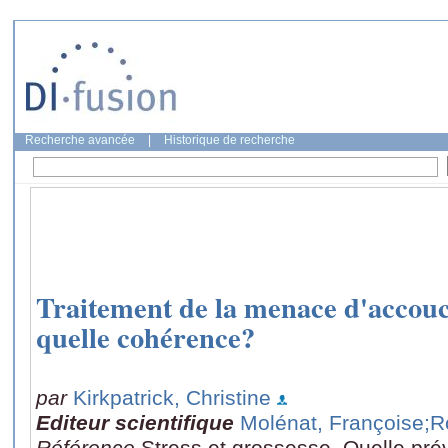
Recherche avancée
|
Historique de recherche
Traitement de la menace d'acco
quelle cohérence?
par
Kirkpatrick, Christine
Editeur scientifique
Molénat, Françoise
;R
Référence
Stress et grossesse, Quelle prév