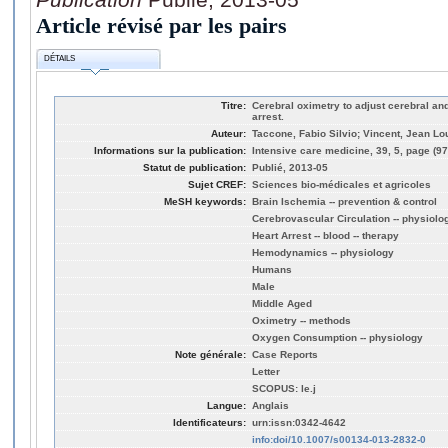
Article révisé par les pairs
DÉTAILS
Titre:
Cerebral oximetry to adjust cerebral and
arrest.
Auteur:
Taccone, Fabio Silvio; Vincent, Jean Lo
Informations sur la publication:
Intensive care medicine, 39, 5, page (9
Statut de publication:
Publié, 2013-05
Sujet CREF:
Sciences bio-médicales et agricoles
MeSH keywords:
Brain Ischemia -- prevention & control
Cerebrovascular Circulation -- physiolo
Heart Arrest -- blood -- therapy
Hemodynamics -- physiology
Humans
Male
Middle Aged
Oximetry -- methods
Oxygen Consumption -- physiology
Note générale:
Case Reports
Letter
SCOPUS: le.j
Langue:
Anglais
Identificateurs:
urn:issn:0342-4642
info:doi/10.1007/s00134-013-2832-0