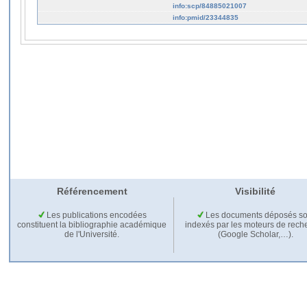
info:scp/84885021007
info:pmid/23344835
Référencement
Visibilité
Les publications encodées
Les documents déposés so
constituent la bibliographie académique
indexés par les moteurs de rech
de l'Université.
(Google Scholar,…).