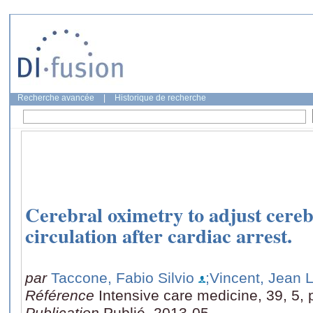
Recherche avancée
|
Historique de recherche
Cerebral oximetry to adjust cereb
circulation after cardiac arrest.
par
Taccone, Fabio Silvio
;Vincent, Jean 
Référence
Intensive care medicine, 39, 5,
Publication
Publié, 2013-05