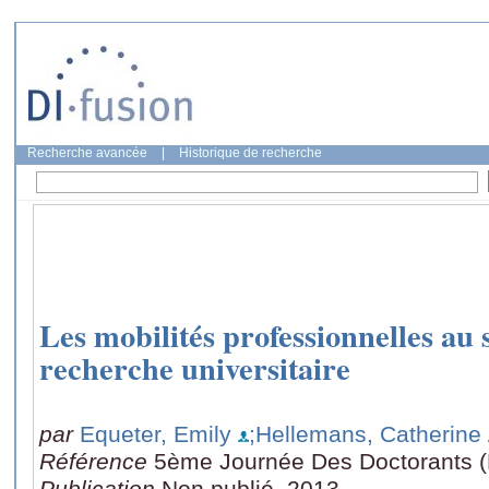
Recherche avancée
|
Historique de recherche
Les mobilités professionnelles au 
recherche universitaire
par
Equeter, Emily
;Hellemans, Catherine
Référence
5ème Journée Des Doctorants (
Publication
Non publié, 2013