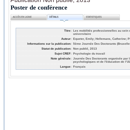
Poster de conférence
ACCÈS EN LIGNE
DÉTAILS
STATISTIQUES
Titre:
Les mobilités professionnelles au sein 
universitaire
Auteur:
Equeter, Emily; Hellemans, Catherine; P
Informations sur la publication:
5ème Journée Des Doctorants (Bruxelle
Statut de publication:
Non publié, 2013
Sujet CREF:
Psychologie du travail
Note générale:
Journée Des Doctorants organisée par l
psychologiques et de l'éducation de l’U
Langue:
Français