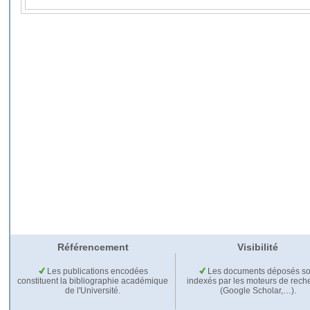
Référencement
Visibilité
Les publications encodées
Les documents déposés so
constituent la bibliographie académique
indexés par les moteurs de rech
de l'Université.
(Google Scholar,…).