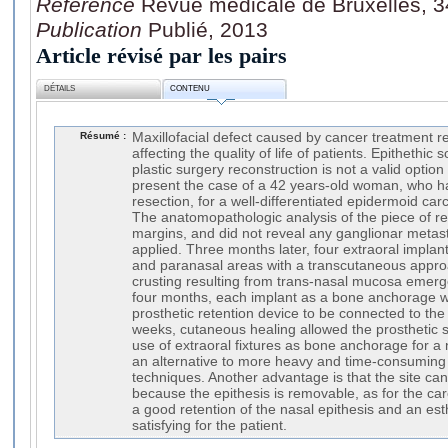
Référence
Revue médicale de Bruxelles, 3
Publication
Publié, 2013
Article révisé par les pairs
DÉTAILS
CONTENU
Résumé :
Maxillofacial defect caused by cancer treatment 
affecting the quality of life of patients. Epithethic s
plastic surgery reconstruction is not a valid optio
present the case of a 42 years-old woman, who h
resection, for a well-differentiated epidermoid car
The anatomopathologic analysis of the piece of r
margins, and did not reveal any ganglionar metas
applied. Three months later, four extraoral implant
and paranasal areas with a transcutaneous approa
crusting resulting from trans-nasal mucosa emergen
four months, each implant as a bone anchorage 
prosthetic retention device to be connected to the 
weeks, cutaneous healing allowed the prosthetic 
use of extraoral fixtures as bone anchorage for a 
an alternative to more heavy and time-consuming 
techniques. Another advantage is that the site ca
because the epithesis is removable, as for the carc
a good retention of the nasal epithesis and an esth
satisfying for the patient.